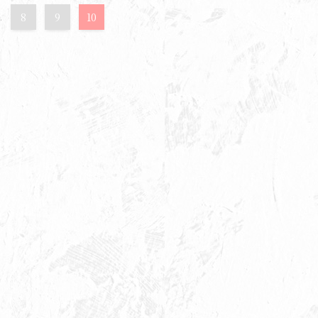
.
8
9
10