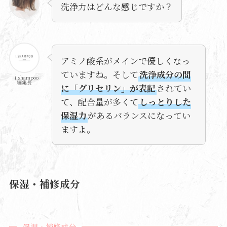
洗浄力はどんな感じですか？
アミノ酸系がメインで優しくなっ
ていますね。そして
洗浄成分の間
i.shampoo
編集長
に「グリセリン」が表記
されてい
て、配合量が多くて
しっとりした
保湿力
があるバランスになってい
ますよ。
保湿・補修成分
保湿・補修成分