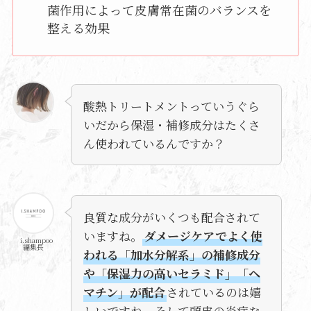
菌作用によって皮膚常在菌のバランスを
整える効果
酸熱トリートメントっていうぐら
いだから保湿・補修成分はたくさ
ん使われているんですか？
良質な成分がいくつも配合されて
いますね。
ダメージケアでよく使
i.shampoo
編集長
われる「加水分解系」の補修成分
や「保湿力の高いセラミド」「ヘ
マチン」が配合
されているのは嬉
しいですね。そして頭皮の炎症な